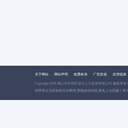
关于网站
网站声明
收费标准
广告投放
友情链接
Copyright 2026
佛山市高明区追日人力资源有限公司
版权所有 电话
招聘单位无权收取任何费用,警惕虚假招聘,避免上当受骗 1
粤I