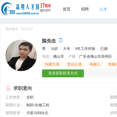
首页
招聘
人才
简历编号：N213125
陈先生
男
|
34岁
|
大专
|
8年工作经验
|
已婚
现居：
佛山市
户籍：
广东省佛山市高明区
沟通力强
责任心强
有耐心
性格
登录获取联系方式
求职意向
工作类型：
全职
期
期望行业：
制药/生物工程
期
期望薪资：
月薪5k到6k元
求