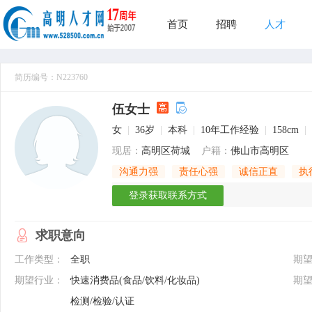
首页
招聘
人才
简历编号：N223760
伍女士
女
|
36岁
|
本科
|
10年工作经验
|
158cm
|
现居：
高明区荷城
户籍：
佛山市高明区
沟通力强
责任心强
诚信正直
执
登录获取联系方式
求职意向
工作类型：
全职
期
期望行业：
快速消费品(食品/饮料/化妆品)
期
检测/检验/认证