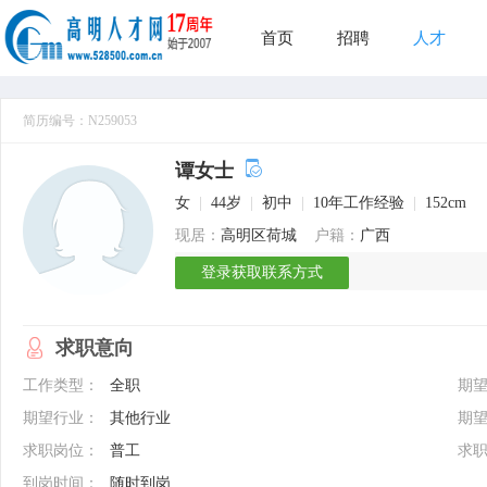
首页
招聘
人才
简历编号：N259053
谭女士
女
|
44岁
|
初中
|
10年工作经验
|
152cm
现居：
高明区荷城
户籍：
广西
登录获取联系方式
求职意向
工作类型：
全职
期
期望行业：
其他行业
期
求职岗位：
普工
求
到岗时间：
随时到岗