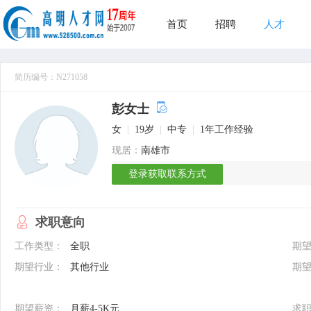
首页
招聘
人才
简历编号：N271058
彭女士
女
|
19岁
|
中专
|
1年工作经验
现居：
南雄市
登录获取联系方式
求职意向
工作类型：
全职
期
期望行业：
其他行业
期
期望薪资：
月薪4-5K元
求