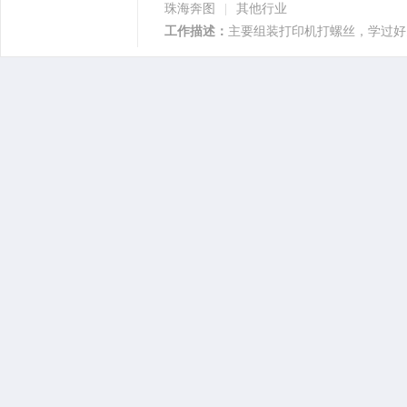
珠海奔图
|
其他行业
工作描述：
主要组装打印机打螺丝，学过好