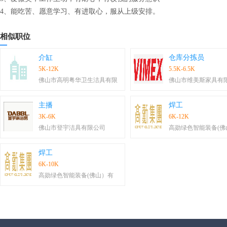
4、能吃苦、愿意学习、有进取心，服从上级安排。
相似职位
介缸
仓库分拣员
5K-12K
5.5K-6.5K
佛山市高明粤华卫生洁具有限
佛山市维美斯家具有
主播
焊工
3K-6K
6K-12K
佛山市登宇洁具有限公司
高勋绿色智能装备(佛
焊工
6K-10K
高勋绿色智能装备(佛山）有