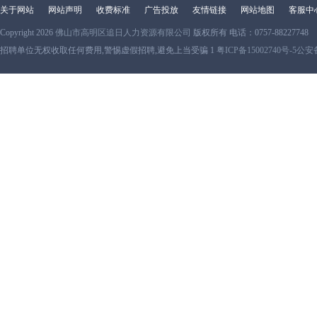
关于网站
网站声明
收费标准
广告投放
友情链接
网站地图
客服中
Copyright 2026
佛山市高明区追日人力资源有限公司
版权所有 电话：0757-88227748
招聘单位无权收取任何费用,警惕虚假招聘,避免上当受骗 1
粤ICP备15002740号-5
公安备