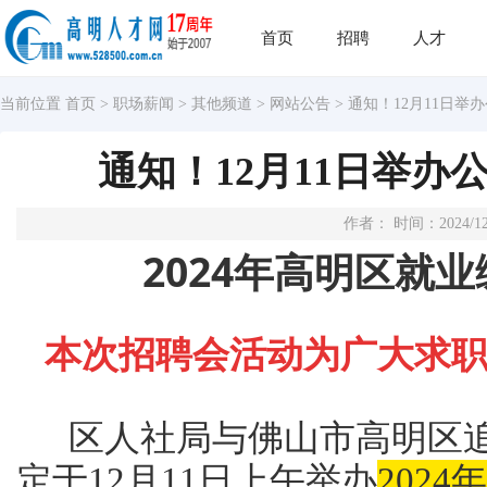
首页
招聘
人才
当前位置
首页
>
职场薪闻
>
其他频道
>
网站公告
> 通知！12月11日
通知！12月11日举
作者： 时间：2024/12
2024年高明区就
本次招聘会活动为广大求
区人社局与佛山市高明区追
定于12月11日上午举办
202