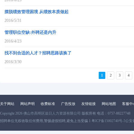
摆脱绩效管理困境 从绩效本质做起
2016/5/31
管理职位空缺:外聘还是内升
2016/4/23
找不到合适的人才？招聘思路该换了
2016/3/30
1
2
3
4
关于网站
网站声明
收费标准
广告投放
友情链接
网站地图
客服中
Copyright 2026
佛山市高明区追日人力资源有限公司
版权所有 电话：0757-88227748
招聘单位无权收取任何费用,警惕虚假招聘,避免上当受骗 1
粤ICP备15002740号-5
公安备