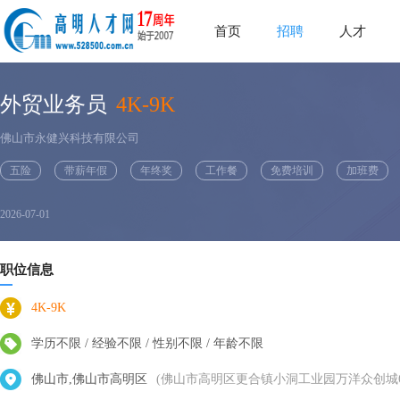
首页
招聘
人才
外贸业务员
4K-9K
佛山市永健兴科技有限公司
五险
带薪年假
年终奖
工作餐
免费培训
加班费
2026-07-01
职位信息
4K-9K
学历不限 / 经验不限 / 性别不限 / 年龄不限
佛山市,佛山市高明区
(佛山市高明区更合镇小洞工业园万洋众创城6