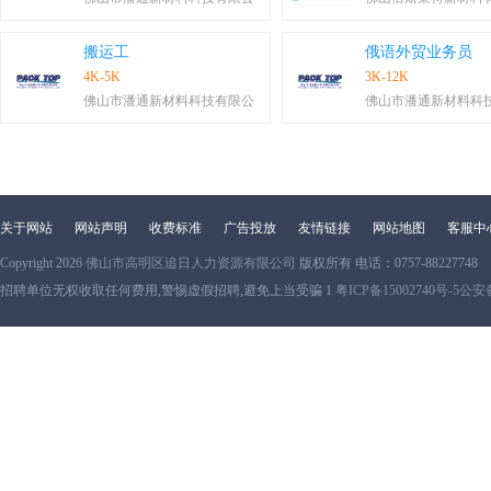
搬运工
俄语外贸业务员
4K-5K
3K-12K
佛山市潘通新材料科技有限公
佛山市潘通新材料科
关于网站
网站声明
收费标准
广告投放
友情链接
网站地图
客服中
Copyright 2026
佛山市高明区追日人力资源有限公司
版权所有 电话：0757-88227748
招聘单位无权收取任何费用,警惕虚假招聘,避免上当受骗 1
粤ICP备15002740号-5
公安备