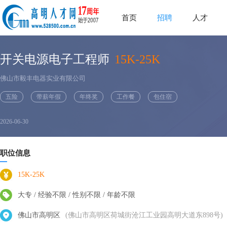
首页
招聘
人才
开关电源电子工程师
15K-25K
佛山市毅丰电器实业有限公司
五险
带薪年假
年终奖
工作餐
包住宿
2026-06-30
职位信息
15K-25K
大专 / 经验不限 / 性别不限 / 年龄不限
佛山市高明区
(佛山市高明区荷城街沧江工业园高明大道东898号)