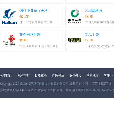
饲料业务员（禽料）
区域网格员
6K-15K
4K-8K
佛山市海航饲料有限公司
中国人寿保险股份有
商企网格经理
商品主管
3K-8K
4K-8K
中国联合网络通信有限公司佛
广东晟光文化旅游产
关于网站
网站声明
收费标准
广告投放
友情链接
网站地图
客服中
Copyright 2026
佛山市高明区追日人力资源有限公司
版权所有 电话：0757-88227748
招聘单位无权收取任何费用,警惕虚假招聘,避免上当受骗 1
粤ICP备15002740号-5
公安备