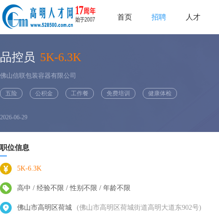
首页
招聘
人才
品控员
5K-6.3K
佛山信联包装容器有限公司
五险
公积金
工作餐
免费培训
健康体检
2026-06-29
职位信息
5K-6.3K
高中 / 经验不限 / 性别不限 / 年龄不限
佛山市高明区荷城
(佛山市高明区荷城街道高明大道东902号)