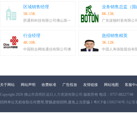
区域销售经理
业务销售总监（国
5K-15K
8K-15K
胜通和科技有限公司佛山第一
广东波顿时装有限公
行业经理
急招销售精英
4K-10K
3K-12K
中国联合网络通信有限公司佛
中国人寿保险股份有
关于网站
网站声明
收费标准
广告投放
友情链接
网站地图
客服中
Copyright 2026
佛山市高明区追日人力资源有限公司
版权所有 电话：0757-88227748
招聘单位无权收取任何费用,警惕虚假招聘,避免上当受骗 1
粤ICP备15002740号-5
公安备