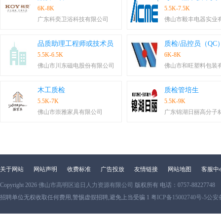
6K-8K
5.5K-7.5K
广东科奕卫浴科技有限公司
佛山市毅丰电器实业
品质助理工程师或技术员
质检/品控员（QC
5.5K-6.5K
6K-8K
佛山市川东磁电股份有限公司
佛山市和旺塑料包装
木工质检
质检管培生
5.5K-7K
5.5K-9K
佛山市崇雅家具有限公司
广东锦湖日丽高分子
关于网站
网站声明
收费标准
广告投放
友情链接
网站地图
客服中
Copyright 2026
佛山市高明区追日人力资源有限公司
版权所有 电话：0757-88227748
招聘单位无权收取任何费用,警惕虚假招聘,避免上当受骗 1
粤ICP备15002740号-5
公安备