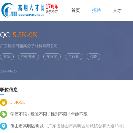
首页
招聘
人才
QC
5.5K-9K
广东锦湖日丽高分子材料有限公司
五险
带薪年假
年终奖
工作餐
包吃
2026-06-25
职位信息
5.5K-9K
学历不限 / 经验不限 / 性别不限 / 年龄不限
佛山市高明区明城
(广东省佛山市高明区明城镇合和大道13号)