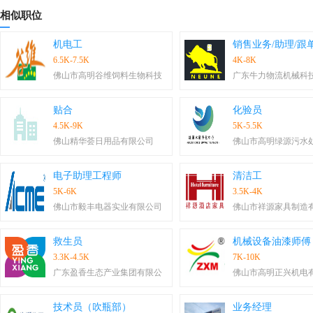
相似职位
机电工
销售业务/助理/跟
6.5K-7.5K
4K-8K
佛山市高明谷维饲料生物科技
广东牛力物流机械科
贴合
化验员
4.5K-9K
5K-5.5K
佛山精华荟日用品有限公司
佛山市高明绿源污水
电子助理工程师
清洁工
5K-6K
3.5K-4K
佛山市毅丰电器实业有限公司
佛山市祥源家具制造
救生员
机械设备油漆师傅
3.3K-4.5K
7K-10K
广东盈香生态产业集团有限公
佛山市高明正兴机电
技术员（吹瓶部）
业务经理