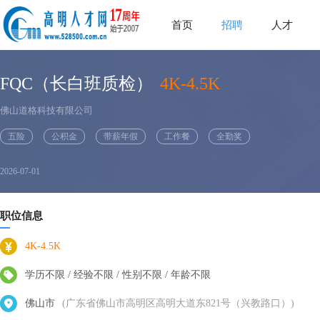
首页
招聘
人才
FQC（长白班质检）
4K-4.5K
佛山道格科技有限公司
五险
公积金
带薪年假
工作餐
全勤奖
2026-07-01
职位信息
4K-4.5K
学历不限 / 经验不限 / 性别不限 / 年龄不限
佛山市
(广东省佛山市高明区高明大道东821号（兴教路口）)