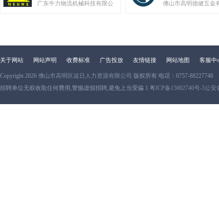
广东牛力物流机械科技有限公
佛山市高明德健五金
关于网站
网站声明
收费标准
广告投放
友情链接
网站地图
客服中
Copyright 2026
佛山市高明区追日人力资源有限公司
版权所有 电话：0757-88227748
招聘单位无权收取任何费用,警惕虚假招聘,避免上当受骗 1
粤ICP备15002740号-5
公安备