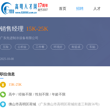
首页
招聘
人才
销售经理
15K-25K
广东先进制冷设备有限公司
五险
公积金
工作餐
环境好
有提成
车贴
2025-10-08
职位信息
15K-25K
高中 / 经验不限 / 性别不限 / 年龄不限
佛山市高明区荷城
(广东佛山市高明区荷城街道三和路56号)