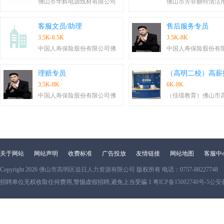
佛山市华辉电源线材有限公司
佛山市芳菲丽特清洁
客服文员/助理
售后服务专员
3.5K-6.5K
3.5K-8K
中国人寿保险股份有限公司佛
中国人寿保险股份有
理赔专员
（高明二校）高薪
3.5K-8K
6K-8K
中国人寿保险股份有限公司佛
（佳绩教育）佛山市
关于网站
网站声明
收费标准
广告投放
友情链接
网站地图
客服中
Copyright 2026
佛山市高明区追日人力资源有限公司
版权所有 电话：0757-88227748
招聘单位无权收取任何费用,警惕虚假招聘,避免上当受骗 1
粤ICP备15002740号-5
公安备