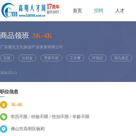
首页
招聘
人才
商品领班
3K-4K
广东晟光文化旅游产业发展有限公司
五险
公积金
带薪年假
工作餐
环境好
朝九晚五
2026-03-11
职位信息
3K-4K
学历不限 / 经验不限 / 性别不限 / 年龄不限
佛山市高明区杨和