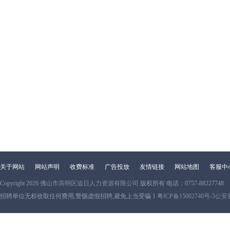
关于网站
网站声明
收费标准
广告投放
友情链接
网站地图
客服中
Copyright 2026
佛山市高明区追日人力资源有限公司
版权所有 电话：0757-88227748
招聘单位无权收取任何费用,警惕虚假招聘,避免上当受骗 1
粤ICP备15002740号-5
公安备