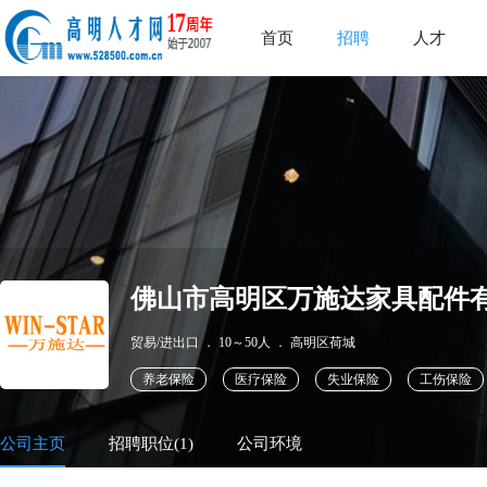
首页
招聘
人才
佛山市高明区万施达家具配件
贸易/进出口
．
10～50人
．
高明区荷城
养老保险
医疗保险
失业保险
工伤保险
公司主页
招聘职位(1)
公司环境