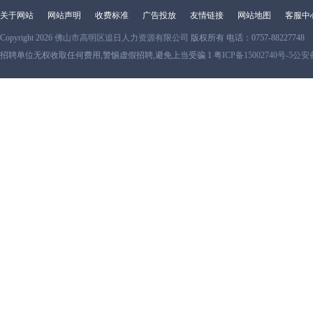
关于网站
网站声明
收费标准
广告投放
友情链接
网站地图
客服中
Copyright 2026
佛山市高明区追日人力资源有限公司
版权所有 电话：0757-88227748
招聘单位无权收取任何费用,警惕虚假招聘,避免上当受骗 1
粤ICP备15002740号-5
公安备