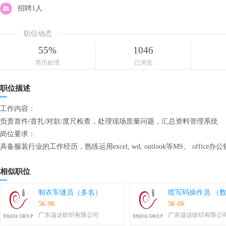
招聘1人
职位动态
55%
1046
简历处理
已浏览
职位描述
工作内容：
负责首件/首扎/对款/度尺检查，处理现场质量问题，汇总资料管理系统
岗位要求：
具备服装行业的工作经历，熟练运用excel, wd, outlook等MS、 offi
相似职位
制衣车缝员（多名）
喷写码操作员 （
5K-9K
5K-8K
广东溢达纺织有限公司
广东溢达纺织有限公