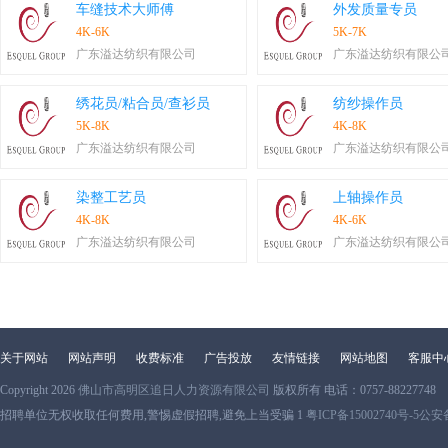
车缝技术大师傅
外发质量专员
4K-6K
5K-7K
广东溢达纺织有限公司
广东溢达纺织有限公
绣花员/粘合员/查衫员
纺纱操作员
5K-8K
4K-8K
广东溢达纺织有限公司
广东溢达纺织有限公
染整工艺员
上轴操作员
4K-8K
4K-6K
广东溢达纺织有限公司
广东溢达纺织有限公
关于网站
网站声明
收费标准
广告投放
友情链接
网站地图
客服中
Copyright 2026
佛山市高明区追日人力资源有限公司
版权所有 电话：0757-88227748
招聘单位无权收取任何费用,警惕虚假招聘,避免上当受骗 1
粤ICP备15002740号-5
公安备