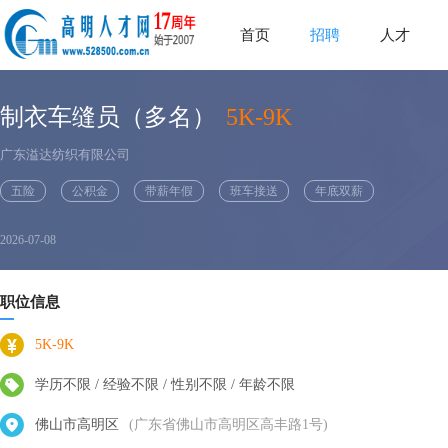
首页
招聘
人才
制衣车缝员（多名）
5K-9K
广东溢达纺织有限公司
五险
公积金
带薪年假
班车接送
年底双薪
2026-07-08
职位信息
5K-9K
学历不限 / 经验不限 / 性别不限 / 年龄不限
佛山市高明区
(广东省佛山市高明区高丰路1号)