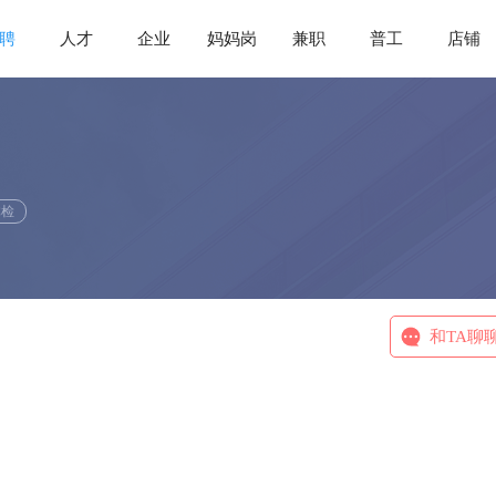
聘
人才
企业
妈妈岗
兼职
普工
店铺
体检
和TA聊