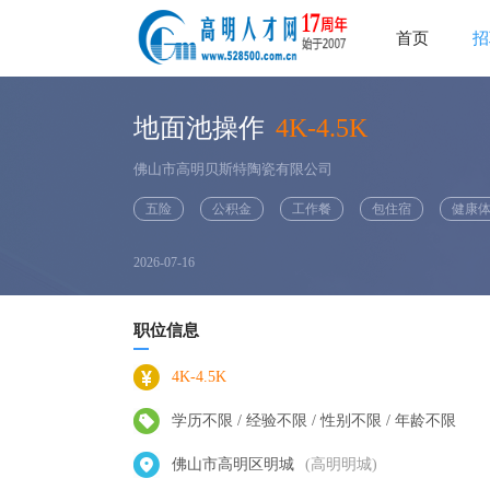
首页
招
地面池操作
4K-4.5K
佛山市高明贝斯特陶瓷有限公司
五险
公积金
工作餐
包住宿
健康
2026-07-16
职位信息
4K-4.5K
学历不限 / 经验不限 / 性别不限 / 年龄不限
佛山市高明区明城
(高明明城)