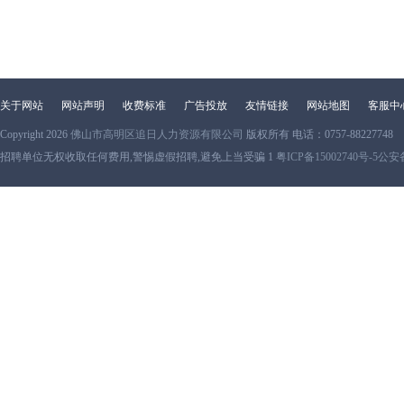
关于网站
网站声明
收费标准
广告投放
友情链接
网站地图
客服中
Copyright 2026
佛山市高明区追日人力资源有限公司
版权所有 电话：0757-88227748
招聘单位无权收取任何费用,警惕虚假招聘,避免上当受骗 1
粤ICP备15002740号-5
公安备