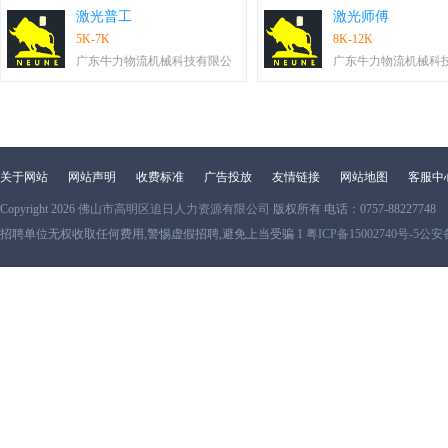
激光普工
激光师傅
5K-7K
8K-12K
广东牛力物流机械科技有限公
广东牛力物流机械科
关于网站
网站声明
收费标准
广告投放
友情链接
网站地图
客服中
Copyright 2026
佛山市高明区追日人力资源有限公司
版权所有 电话：0757-88227748
招聘单位无权收取任何费用,警惕虚假招聘,避免上当受骗 1
粤ICP备15002740号-5
公安备