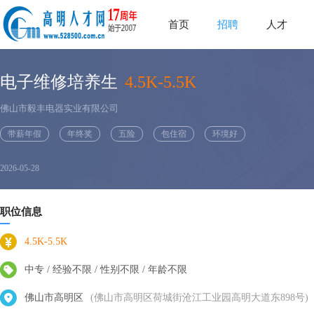
首页
招聘
人才
电子维修培养生
4.5K-5.5K
佛山市毅丰电器实业有限公司
带薪年假
年终奖
五险
包住宿
环境好
2026-05-28
职位信息
4.5K-5.5K
中专 / 经验不限 / 性别不限 / 年龄不限
佛山市高明区
(佛山市高明区荷城街沧江工业园高明大道东898号)