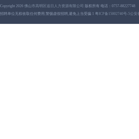
Copyright 2026
佛山市高明区追日人力资源有限公司
版权所有 电话：0757-88227748
招聘单位无权收取任何费用,警惕虚假招聘,避免上当受骗 1
粤ICP备15002740号-5
公安备