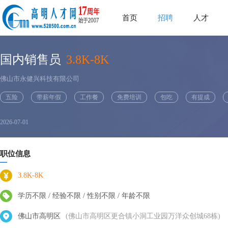
首页
招聘
人才
国内销售员
3.8K-8K
佛山市永健兴科技有限公司
五险
带薪年假
工作餐
免费培训
包吃
有提成
2026-07-01
职位信息
3.8K-8K
学历不限 / 经验不限 / 性别不限 / 年龄不限
佛山市高明区
(佛山市高明区更合镇小洞工业园万洋众创城68栋)