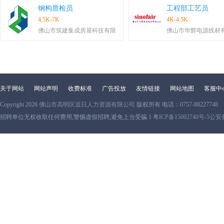
钢构质检员
工程部工艺员
4.5K-7K
4K-4.5K
佛山市筑建集成房屋科技有限
佛山市华辉电源线材
关于网站
网站声明
收费标准
广告投放
友情链接
网站地图
客服中
Copyright 2026
佛山市高明区追日人力资源有限公司
版权所有 电话：0757-88227748
招聘单位无权收取任何费用,警惕虚假招聘,避免上当受骗 1
粤ICP备15002740号-5
公安备