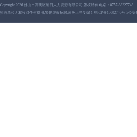
Copyright 2026
佛山市高明区追日人力资源有限公司
版权所有 电话：0757-88227748
招聘单位无权收取任何费用,警惕虚假招聘,避免上当受骗 1
粤ICP备15002740号-5
公安备