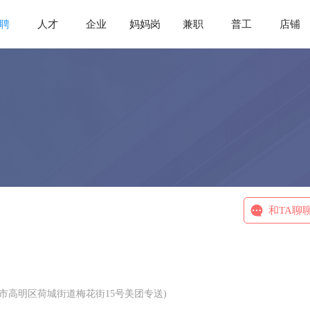
聘
人才
企业
妈妈岗
兼职
普工
店铺
和TA聊
山市高明区荷城街道梅花街15号美团专送)