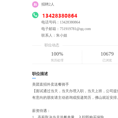
招聘2人
电话号码：13428380864
电子邮箱：751919781@qq.com
联系人：朱小姐
职位动态
100%
10679
简历处理
已浏览
职位描述
美团直招外卖送餐骑手
【面试通过当天，当天办理入职，当天上班，公司提
有意向的朋友请主动咨询或投递简历，佛山就近安排
薪资待遇：
1、高薪取决当月送餐单量，入职即购买保险