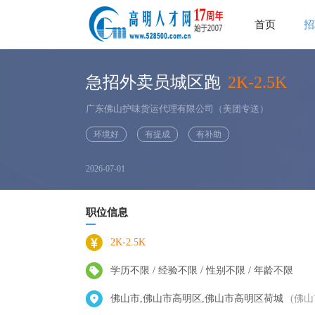
首页
招
急招外卖员城区跑
2K-2.5K
广东佛山护味货运代理有限公司（美团专送）
环境好
有提成
有补助
2026-07-01
职位信息
2K-2.5K
学历不限 / 经验不限 / 性别不限 / 年龄不限
佛山市,佛山市高明区,佛山市高明区荷城
(佛