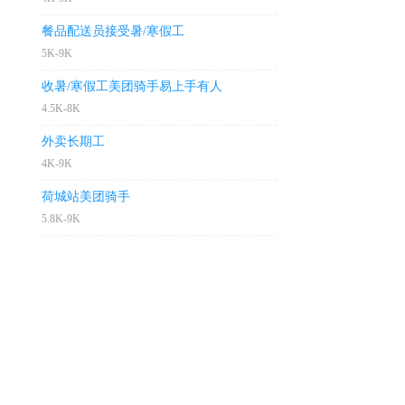
餐品配送员接受暑/寒假工
5K-9K
收暑/寒假工美团骑手易上手有人
4.5K-8K
外卖长期工
4K-9K
荷城站美团骑手
5.8K-9K