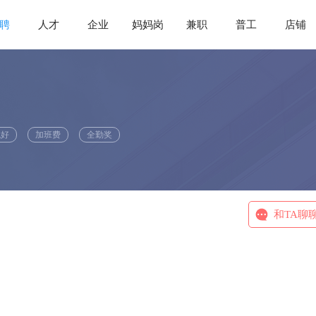
聘
人才
企业
妈妈岗
兼职
普工
店铺
境好
加班费
全勤奖
和TA聊