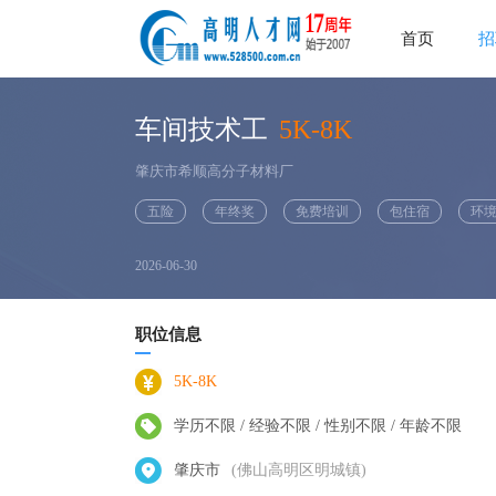
首页
招
车间技术工
5K-8K
肇庆市希顺高分子材料厂
五险
年终奖
免费培训
包住宿
环
2026-06-30
职位信息
5K-8K
学历不限 / 经验不限 / 性别不限 / 年龄不限
肇庆市
(佛山高明区明城镇)