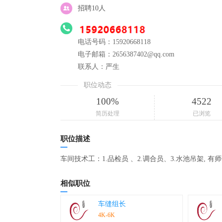
招聘10人
电话号码：15920668118
电子邮箱：2656387402@qq.com
联系人：严生
职位动态
100%
4522
简历处理
已浏览
职位描述
车间技术工：1.品检员 、2.调合员、3.水池吊架, 
相似职位
车缝组长
4K-6K