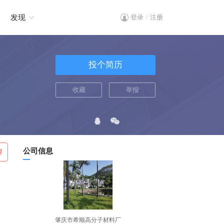
发现
登录
注册
/
投个简历
收藏
举报
公司信息
聊
肇庆市希顺高分子材料厂